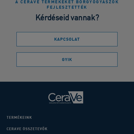
A CERAVE TERMÉKEKET BŐRGYÓGYÁSZOK
FEJLESZTETTÉK
Kérdéseid vannak?
KAPCSOLAT
GYIK
TERMÉKEINK
CERAVE ÖSSZETEVŐK