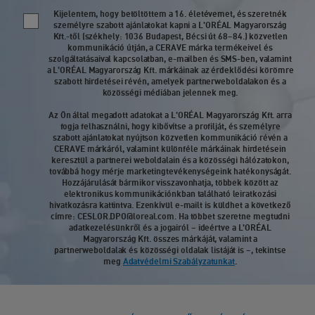
Kijelentem, hogy betöltöttem a 16. életévemet, és szeretnék
Newsletter policy
személyre szabott ajánlatokat kapni a L'ORÉAL Magyarország
Kft.-től (székhely: 1036 Budapest, Bécsi út 68–84.) közvetlen
kommunikáció útján, a CERAVE márka termékeivel és
szolgáltatásaival kapcsolatban, e-mailben és SMS-ben, valamint
a L'ORÉAL Magyarország Kft. márkáinak az érdeklődési körömre
szabott hirdetései révén, amelyek partnerweboldalakon és a
közösségi médiában jelennek meg.
Az Ön által megadott adatokat a L'ORÉAL Magyarország Kft. arra
fogja felhasználni, hogy kibővítse a profilját, és személyre
szabott ajánlatokat nyújtson közvetlen kommunikáció révén a
CERAVE márkáról, valamint különféle márkáinak hirdetésein
keresztül a partnerei weboldalain és a közösségi hálózatokon,
továbbá hogy mérje marketingtevékenységeink hatékonyságát.
Hozzájárulását bármikor visszavonhatja, többek között az
elektronikus kommunikációnkban található leiratkozási
hivatkozásra kattintva. Ezenkívül e-mailt is küldhet a következő
címre: CESLOR.DPO@loreal.com. Ha többet szeretne megtudni
adatkezelésünkről és a jogairól – ideértve a L'ORÉAL
Magyarország Kft. összes márkáját, valamint a
partnerweboldalak és közösségi oldalak listáját is –, tekintse
meg
Adatvédelmi Szabályzatunkat
.