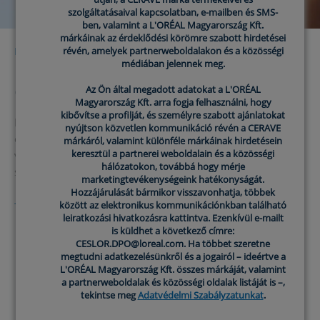
szolgáltatásaival kapcsolatban, e-mailben és SMS-
szolgáltatásaival kapcsolatban, e-mailben és SMS-
ben, valamint a L'ORÉAL Magyarország Kft.
ben, valamint a L'ORÉAL Magyarország Kft.
márkáinak az érdeklődési körömre szabott hirdetései
márkáinak az érdeklődési körömre szabott hirdetései
révén, amelyek partnerweboldalakon és a közösségi
révén, amelyek partnerweboldalakon és a közösségi
MIÉRT CERAMIDOK?
médiában jelennek meg.
médiában jelennek meg.
Minden CeraVe termék 3 alapvető
ceramidot tartalmaz
Az Ön által megadott adatokat a L'ORÉAL
Az Ön által megadott adatokat a L'ORÉAL
Magyarország Kft. arra fogja felhasználni, hogy
Magyarország Kft. arra fogja felhasználni, hogy
kibővítse a profilját, és személyre szabott ajánlatokat
kibővítse a profilját, és személyre szabott ajánlatokat
Minden Cerave bőrápoló termék három alapvető
nyújtson közvetlen kommunikáció révén a CERAVE
nyújtson közvetlen kommunikáció révén a CERAVE
ceramidot tartalmaz, amelyek támogatják a bőr
márkáról, valamint különféle márkáinak hirdetésein
márkáról, valamint különféle márkáinak hirdetésein
keresztül a partnerei weboldalain és a közösségi
keresztül a partnerei weboldalain és a közösségi
védőrétegét, így biztosítva a nedvesség be- és a
hálózatokon, továbbá hogy mérje
hálózatokon, továbbá hogy mérje
szennyeződések kizárását.
marketingtevékenységeink hatékonyságát.
marketingtevékenységeink hatékonyságát.
Hozzájárulását bármikor visszavonhatja, többek
Hozzájárulását bármikor visszavonhatja, többek
között az elektronikus kommunikációnkban található
között az elektronikus kommunikációnkban található
Tudj meg többet a ceramidokról >
leiratkozási hivatkozásra kattintva. Ezenkívül e-mailt
leiratkozási hivatkozásra kattintva. Ezenkívül e-mailt
is küldhet a következő címre:
is küldhet a következő címre:
CESLOR.DPO@loreal.com. Ha többet szeretne
CESLOR.DPO@loreal.com. Ha többet szeretne
megtudni adatkezelésünkről és a jogairól – ideértve a
megtudni adatkezelésünkről és a jogairól – ideértve a
L'ORÉAL Magyarország Kft. összes márkáját, valamint
L'ORÉAL Magyarország Kft. összes márkáját, valamint
a partnerweboldalak és közösségi oldalak listáját is –,
a partnerweboldalak és közösségi oldalak listáját is –,
Vásárlóink kedvencei
tekintse meg
tekintse meg
Adatvédelmi Szabályzatunkat
Adatvédelmi Szabályzatunkat
.
.