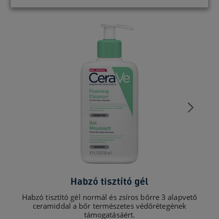
Habzó tisztító gél
Habzó tisztító gél normál és zsíros bőrre 3 alapvető
K
ceramiddal a bőr természetes védőrétegének
támogatásáért.