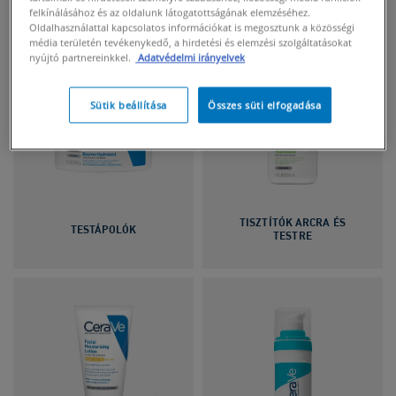
felkínálásához és az oldalunk látogatottságának elemzéséhez.
Oldalhasználattal kapcsolatos információkat is megosztunk a közösségi
média területén tevékenykedő, a hirdetési és elemzési szolgáltatásokat
nyújtó partnereinkkel.
Adatvédelmi irányelvek
Sütik beállítása
Összes süti elfogadása
TISZTÍTÓK ARCRA ÉS
TESTÁPOLÓK
TESTRE