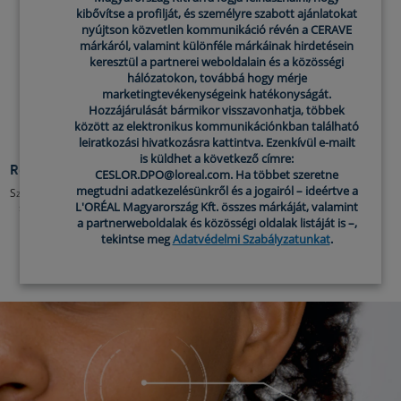
kibővítse a profilját, és személyre szabott ajánlatokat
nyújtson közvetlen kommunikáció révén a CERAVE
márkáról, valamint különféle márkáinak hirdetésein
keresztül a partnerei weboldalain és a közösségi
hálózatokon, továbbá hogy mérje
marketingtevékenységeink hatékonyságát.
Hozzájárulását bármikor visszavonhatja, többek
között az elektronikus kommunikációnkban található
leiratkozási hivatkozásra kattintva. Ezenkívül e-mailt
is küldhet a következő címre:
Revitalizáló szemkörnyékápoló
CESLOR.DPO@loreal.com. Ha többet szeretne
megtudni adatkezelésünkről és a jogairól – ideértve a
Szemkörnyékápoló-krém szem alatti
L'ORÉAL Magyarország Kft. összes márkáját, valamint
sötét karikák és puffadtság ellen.
a partnerweboldalak és közösségi oldalak listáját is –,
5.0
(4)
tekintse meg
Adatvédelmi Szabályzatunkat
.