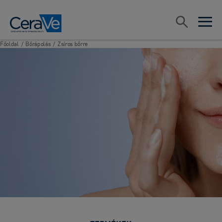
Main Navigation
Keresés
open sea
open 
Főoldal
/
Bőrápolás
/
Zsíros bőrre