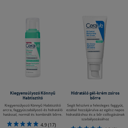
Kiegyensúlyozó Könnyű
Hidratáló gél-krém zsíros
Habtisztító
bőrre
Kiegyensúlyozó Könnyű Habtisztító
Segít felszívni a felesleges faggyút,
arcra, faggyúszabályozó és hidratáló
ezáltal hozzájárulva az egész napos
hatással, normál és kombinált bőrre.
hidratáláshoz és a bőr csillogásának
szabályozásához
4.9
(17)