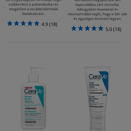
csökkenteni a pattanásokat és
kapszulákba zárt retinollal,
megelőzni a további bőrhibák
édesgyökér-kivonattal és
kialakulásást.
niacinamiddal segíti, hogy a bőr üde
és egységes kinézetű legyen.
4.9
(18)
5.0
(18)