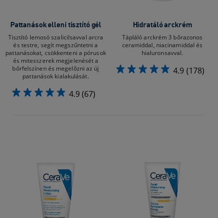
Pattanások elleni tisztító gél
Hidratáló arckrém
Tisztító lemosó szalicilsavval arcra
Tápláló arckrém 3 bőrazonos
és testre, segít megszűntetni a
ceramiddal, niacinamiddal és
pattanásokat, csökkenteni a pórusok
hialuronsavval.
és mitesszerek megjelenését a
bőrfelszínen és megelőzni az új
4.9
(178)
pattanások kialakulását.
4.9
(67)