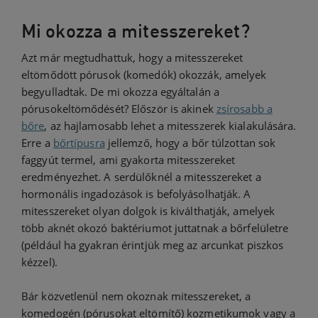
Mi okozza a mitesszereket?
Azt már megtudhattuk, hogy a mitesszereket
eltömődött pórusok (komedók) okozzák, amelyek
begyulladtak. De mi okozza egyáltalán a
pórusokeltömődését? Először is akinek
zsírosabb a
bőre
, az hajlamosabb lehet a mitesszerek kialakulására.
Erre a
bőrtípusra
jellemző, hogy a bőr túlzottan sok
faggyút termel, ami gyakorta mitesszereket
eredményezhet. A serdülőknél a mitesszereket a
hormonális ingadozások is befolyásolhatják. A
mitesszereket olyan dolgok is kiválthatják, amelyek
több aknét okozó baktériumot juttatnak a bőrfelületre
(például ha gyakran érintjük meg az arcunkat piszkos
kézzel).
Bár közvetlenül nem okoznak mitesszereket, a
komedogén (pórusokat eltömítő) kozmetikumok vagy a