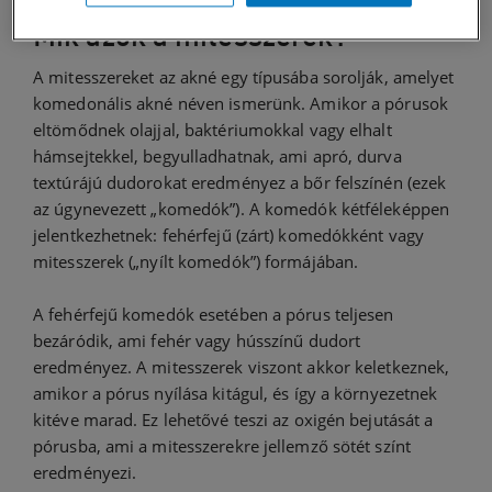
Mik azok a mitesszerek?
A mitesszereket az akné egy típusába sorolják, amelyet
komedonális akné néven ismerünk. Amikor a pórusok
eltömődnek olajjal, baktériumokkal vagy elhalt
hámsejtekkel, begyulladhatnak, ami apró, durva
textúrájú dudorokat eredményez a bőr felszínén (ezek
az úgynevezett „komedók”). A komedók kétféleképpen
jelentkezhetnek: fehérfejű (zárt) komedókként vagy
mitesszerek („nyílt komedók”) formájában.
A fehérfejű komedók esetében a pórus teljesen
bezáródik, ami fehér vagy hússzínű dudort
eredményez. A mitesszerek viszont akkor keletkeznek,
amikor a pórus nyílása kitágul, és így a környezetnek
kitéve marad. Ez lehetővé teszi az oxigén bejutását a
pórusba, ami a mitesszerekre jellemző sötét színt
eredményezi.