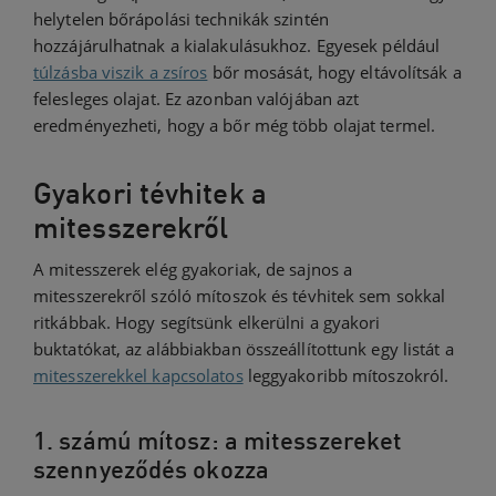
helytelen bőrápolási technikák szintén
hozzájárulhatnak a kialakulásukhoz. Egyesek például
túlzásba viszik a zsíros
bőr mosását, hogy eltávolítsák a
felesleges olajat. Ez azonban valójában azt
eredményezheti, hogy a bőr még több olajat termel.
Gyakori tévhitek a
mitesszerekről
A mitesszerek elég gyakoriak, de sajnos a
mitesszerekről szóló mítoszok és tévhitek sem sokkal
ritkábbak. Hogy segítsünk elkerülni a gyakori
buktatókat, az alábbiakban összeállítottunk egy listát a
mitesszerekkel kapcsolatos
leggyakoribb mítoszokról.
1. számú mítosz: a mitesszereket
szennyeződés okozza