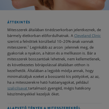
ÁTTEKINTÉS
Mitesszerek általában tinédzserkorban jelentkeznek, de
bármely életkorban előfordulhatnak. A
Cleveland Clinic
szerint a felnőttek körülbelül 10–20%-ának vannak
1
mitesszerei.
Leginkább az arcon jelennek meg, de
gyakoriak a nyakon, a háton és a mellkason is. Bár a
mitesszerek bosszantóak lehetnek, nem kellemetlenek,
és következetes bőrápolással általában otthon is
kezelhetők. Általában a legjobb módja annak, hogy
minimalizáljuk ezeket a bosszantó kis pöttyöket, az az,
ha a mitesszerekre ható hatóanyagokat, például
szalicilsavat
tartalmazó gyengéd, mégis hatékony
készítményekkel kezeljük őket.
ALAPVETŐ TÉNYEK A MITESSZEREKRŐL