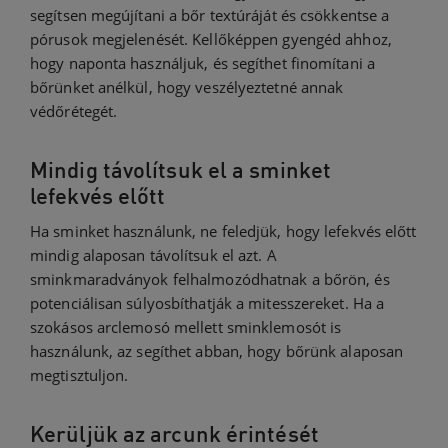
segítsen megújítani a bőr textúráját és csökkentse a
pórusok megjelenését. Kellőképpen gyengéd ahhoz,
hogy naponta használjuk, és segíthet finomítani a
bőrünket anélkül, hogy veszélyeztetné annak
védőrétegét.
Mindig távolítsuk el a sminket
lefekvés előtt
Ha sminket használunk, ne feledjük, hogy lefekvés előtt
mindig alaposan távolítsuk el azt. A
sminkmaradványok felhalmozódhatnak a bőrön, és
potenciálisan súlyosbíthatják a mitesszereket. Ha a
szokásos arclemosó mellett sminklemosót is
használunk, az segíthet abban, hogy bőrünk alaposan
megtisztuljon.
Kerüljük az arcunk érintését