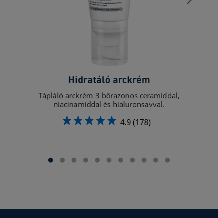
Hidratáló arckrém
Tápláló arckrém 3 bőrazonos ceramiddal,
Tápl
niacinamiddal és hialuronsavval.
4.9
(178)