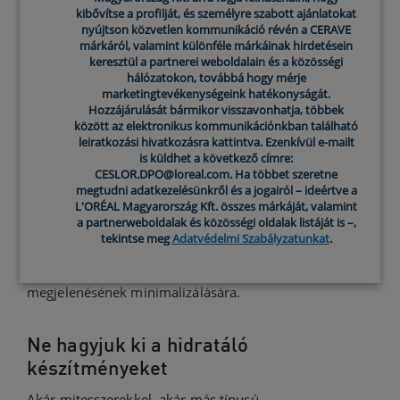
Az
Amerikai Bőrgyógyászati Akadémia
(American
kibővítse a profilját, és személyre szabott ajánlatokat
nyújtson közvetlen kommunikáció révén a CERAVE
Academy of Dermatology (AAD) azt ajánlja, hogy
márkáról, valamint különféle márkáinak hirdetésein
naponta kétszer (reggel és este), valamint verejtékezés
keresztül a partnerei weboldalain és a közösségi
után mossuk le az aknéra hajlamos bőrt.3 A
hálózatokon, továbbá hogy mérje
marketingtevékenységeink hatékonyságát.
mitesszerek elleni küzdelemhez olyan kíméletes, 2%-os
Hozzájárulását bármikor visszavonhatja, többek
szalicilsavat tartalmazó arclemosót ajánlunk, mint
között az elektronikus kommunikációnkban található
például a
CeraVe pattanások elleni tisztító gél
. A
leiratkozási hivatkozásra kattintva. Ezenkívül e-mailt
is küldhet a következő címre:
szalicilsav egy béta-hidroxisav (BHA) és igen népszerű
CESLOR.DPO@loreal.com. Ha többet szeretne
összetevője a pattanások elleni küzdelemnek, mivel
megtudni adatkezelésünkről és a jogairól – ideértve a
elősegíti a bőr természetes hámlási folyamatát.
L'ORÉAL Magyarország Kft. összes márkáját, valamint
a partnerweboldalak és közösségi oldalak listáját is –,
Ráadásul lipidoldékony (ami azt jelenti, hogy képes
tekintse meg
Adatvédelmi Szabályzatunkat
.
behatolni az eltömődött pórusokba), így a szalicilsav
hatékony lehetőségnek számít a mitesszerek
megjelenésének minimalizálására.
Ne hagyjuk ki a hidratáló
készítményeket
Akár mitesszerekkel, akár más típusú