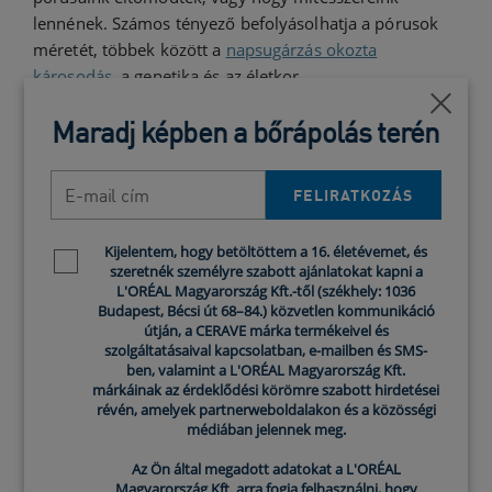
lennének. Számos tényező befolyásolhatja a pórusok
méretét, többek között a
napsugárzás okozta
károsodás
, a genetika és az életkor.
bezár
Maradj képben a bőrápolás terén
Tippek a mitesszerek kezelésére
és megelőzésére
E-mail cím
FELIRATKOZÁS
A mitesszerek gyakran maguktól elmúlnak, amikor
elérjük a felnőttkort. Ez azonban nem mindenkinél van
Kijelentem, hogy betöltöttem a 16. életévemet, és
Newsletter policy
így. Ha makacs mitesszerekkel küzdünk, fontos, hogy
szeretnék személyre szabott ajánlatokat kapni a
L'ORÉAL Magyarország Kft.-től (székhely: 1036
ne feledjük, nem vagyunk egyedül. Íme néhány a
Budapest, Bécsi út 68–84.) közvetlen kommunikáció
legjobb
bőrápolási tippek
közül, amelyek segítenek
útján, a CERAVE márka termékeivel és
megelőzni a mitesszereket és minimalizálni
szolgáltatásaival kapcsolatban, e-mailben és SMS-
ben, valamint a L'ORÉAL Magyarország Kft.
megjelenésüket.
márkáinak az érdeklődési körömre szabott hirdetései
révén, amelyek partnerweboldalakon és a közösségi
médiában jelennek meg.
Válasszunk enyhe tisztítószert az
aknéra hajlamos bőrre
Az Ön által megadott adatokat a L'ORÉAL
Magyarország Kft. arra fogja felhasználni, hogy