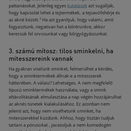
pattanásokat. Jelenleg egyes
kutatások
azt sugallják,
hogy kapcsolat lehet a tejtermékek, a tejsavófehérje és
2
az akné között.
Ha azt gyanítjuk, hogy valami, amit
fogyasztunk, negatívan hat a bőrérünkre, akkor
keressük fel orvosunkat vagy bőrgyógyászunkat.
3. számú mítosz: tilos sminkelni, ha
mitesszereink vannak
Ha gyakran viselünk sminket, felmerülhet a kérdés,
hogy a sminktermékek állnak-e a mitesszerek
hátterében. A válasz? Lehetséges. A nem megfelelő
típusú sminktermékek használata, vagy a smink
eltávolításának elmulasztása a nap végén hozzájárulhat
az aknés tünetek kialakulásához. Ez azonban nem
jelenti azt, hogy nem viselhetünk sminket, ha
mitesszerekkel küzdünk. Ahhoz, hogy tisztán tudjuk
tartani a pórusokat , javasoljuk a nem komedogén