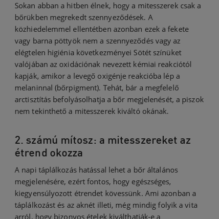
Sokan abban a hitben élnek, hogy a mitesszerek csak a
bőrükben megrekedt szennyeződések. A
közhiedelemmel ellentétben azonban ezek a fekete
vagy barna pöttyök nem a szennyeződés vagy az
elégtelen higiénia következményei Sötét színüket
valójában az oxidációnak nevezett kémiai reakciótól
kapják, amikor a levegő oxigénje reakcióba lép a
melaninnal (bőrpigment). Tehát, bár a megfelelő
arctisztítás befolyásolhatja a bőr megjelenését, a piszok
nem tekinthető a mitesszerek kiváltó okának.
2. számú mítosz: a mitesszereket az
étrend okozza
A napi táplálkozás hatással lehet a bőr általános
megjelenésére, ezért fontos, hogy egészséges,
kiegyensúlyozott étrendet kövessünk. Ami azonban a
táplálkozást és az aknét illeti, még mindig folyik a vita
arról, hogy bizonyos ételek kiválthatják-e a