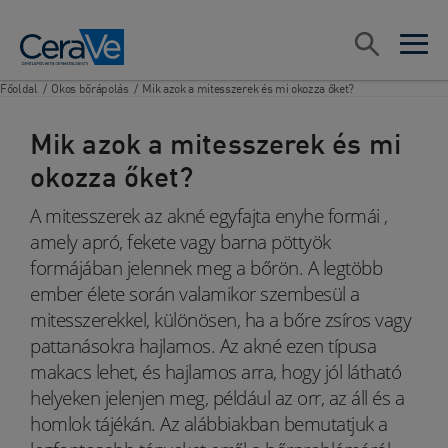
Main Navigation
Keresés
open sea
open 
Főoldal
/
Okos bőrápolás
/
Mik azok a mitesszerek és mi okozza őket?
Mik azok a mitesszerek és mi
okozza őket?
A mitesszerek az akné egyfajta enyhe formái ,
amely apró, fekete vagy barna pöttyök
formájában jelennek meg a bőrön. A legtöbb
ember élete során valamikor szembesül a
mitesszerekkel, különösen, ha a bőre zsíros vagy
pattanásokra hajlamos. Az akné ezen típusa
makacs lehet, és hajlamos arra, hogy jól látható
helyeken jelenjen meg, például az orr, az áll és a
homlok tájékán. Az alábbiakban bemutatjuk a