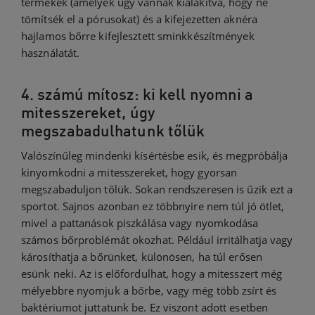
termékek (amelyek úgy vannak kialakítva, hogy ne
tömítsék el a pórusokat) és a kifejezetten aknéra
hajlamos bőrre kifejlesztett sminkkészítmények
használatát.
4. számú mítosz: ki kell nyomni a
mitesszereket, úgy
megszabadulhatunk tőlük
Valószínűleg mindenki kísértésbe esik, és megpróbálja
kinyomkodni a mitesszereket, hogy gyorsan
megszabaduljon tőlük. Sokan rendszeresen is űzik ezt a
sportot. Sajnos azonban ez többnyire nem túl jó ötlet,
mivel a pattanások piszkálása vagy nyomkodása
számos bőrproblémát okozhat. Például irritálhatja vagy
károsíthatja a bőrünket, különösen, ha túl erősen
esünk neki. Az is előfordulhat, hogy a mitesszert még
mélyebbre nyomjuk a bőrbe, vagy még több zsírt és
baktériumot juttatunk be. Ez viszont adott esetben