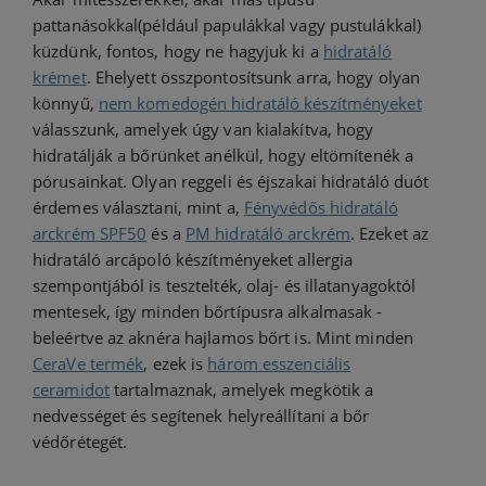
pattanásokkal(például papulákkal vagy pustulákkal)
küzdünk, fontos, hogy ne hagyjuk ki a
hidratáló
krémet
. Ehelyett összpontosítsunk arra, hogy olyan
könnyű,
nem komedogén hidratáló készítményeket
válasszunk, amelyek úgy van kialakítva, hogy
hidratálják a bőrünket anélkül, hogy eltömítenék a
pórusainkat. Olyan reggeli és éjszakai hidratáló duót
érdemes választani, mint a,
Fényvédős hidratáló
arckrém SPF50
és a
PM hidratáló arckrém
. Ezeket az
hidratáló arcápoló készítményeket allergia
szempontjából is tesztelték, olaj- és illatanyagoktól
mentesek, így minden bőrtípusra alkalmasak -
beleértve az aknéra hajlamos bőrt is. Mint minden
CeraVe termék
, ezek is
három esszenciális
ceramidot
tartalmaznak, amelyek megkötik a
nedvességet és segítenek helyreállítani a bőr
védőrétegét.