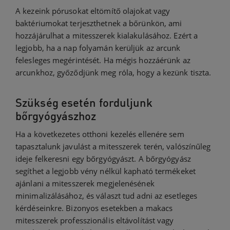
A kezeink pórusokat eltömítő olajokat vagy
baktériumokat terjeszthetnek a bőrünkön, ami
hozzájárulhat a mitesszerek kialakulásához. Ezért a
legjobb, ha a nap folyamán kerüljük az arcunk
felesleges megérintését. Ha mégis hozzáérünk az
arcunkhoz, győződjünk meg róla, hogy a kezünk tiszta.
Szükség esetén forduljunk
bőrgyógyászhoz
Ha a következetes otthoni kezelés ellenére sem
tapasztalunk javulást a mitesszerek terén, valószínűleg
ideje felkeresni egy bőrgyógyászt. A bőrgyógyász
segíthet a legjobb vény nélkül kapható termékeket
ajánlani a mitesszerek megjelenésének
minimalizálásához, és választ tud adni az esetleges
kérdéseinkre. Bizonyos esetekben a makacs
mitesszerek professzionális eltávolítást vagy