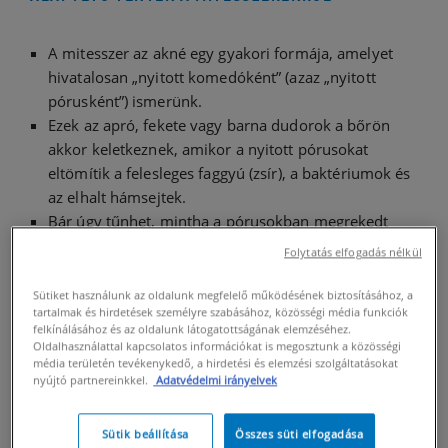
A
mitesszer
az
akné egy g
yakori formája, amelyet
hivatalosan „nyitot
t komedóként” (azaz „nyitott
pórusként”) ismerünk.
Ezek az apró, fekete vagy barna dudorok a bőrön
akkor keletkez
nek, amikor a nyitott pórusokat
eltömítik a felesleges faggyú (zsír), a baktériumok és
az elhalt hámsejtek.
Bár úgy tűnhet,
mintha a pórusokban megrekedt
volna a szennyeződés, a mitesszerek sötét színüket
Folytatás elfogadás nélkül
egy kémi
ai reakció révén kapják, amely akkor
következik be, amikor a pórusok tartalma oxigénnek
Sütiket használunk az oldalunk megfelelő működésének biztosításához, a
tartalmak és hirdetések személyre szabásához, közösségi média funkciók
van kitéve.
felkínálásához és az oldalunk látogatottságának elemzéséhez.
A
mitesszerek kezelésé
re és megelőzésére a legjobb
Oldalhasználattal kapcsolatos információkat is megosztunk a közösségi
módszer a
bőrgyógyászok által kifejlesztett
célzott
média területén tevékenykedő, a hirdetési és elemzési szolgáltatásokat
nyújtó partnereinkkel.
Adatvédelmi irányelvek
készítményeket tartal
mazó napi bőrápolási
gyakorlat.
Sütik beállítása
Összes süti elfogadása