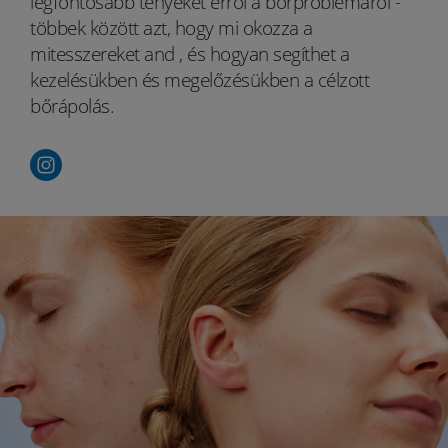
legfontosabb tényeket erről a bőrproblémáról -
többek között azt, hogy mi okozza a
mitesszereket and , és hogyan segíthet a
kezelésükben és megelőzésükben a célzott
bőrápolás.
Facebook