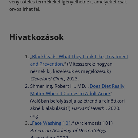
vényköteles termékeket igényelhetnek, amelyeket csak
orvos írhat fel.
Hivatkozások
„
Blackheads:
What They Look Like, Treatment
and Prevention
.” (Mitesszerek: hogyan
néznek ki, kezelésük és megelőzésük)
Cleveland Clinic
, 2023.
Shmerling, Robert H., MD. „
Does Diet Really
Matter When It Comes to Adult Acne?
”
(Valóban befolyásolja az étrend a felnőttkori
akné kialakulását?)
Harvard Health
, 2020.
aug.
„
Face Washing 101
.” (Arclemosás 101)
American Academy of Dermatology
Association
, 2023.