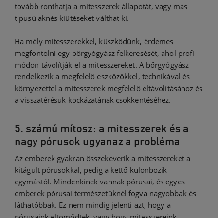
tovább ronthatja a mitesszerek állapotát, vagy más
típusú aknés kiütéseket válthat ki.
Ha mély mitesszerekkel, küszködünk, érdemes
megfontolni egy bőrgyógyász felkeresését, ahol profi
módon távolítják el a mitesszereket. A bőrgyógyász
rendelkezik a megfelelő eszközökkel, technikával és
környezettel a mitesszerek megfelelő eltávolításához és
a visszatérésük kockázatának csökkentéséhez.
5. számú mítosz: a mitesszerek és a
nagy pórusok ugyanaz a probléma
Az emberek gyakran összekeverik a mitesszereket a
kitágult pórusokkal, pedig a kettő különbözik
egymástól. Mindenkinek vannak pórusai, és egyes
emberek pórusai természetüknél fogva nagyobbak és
láthatóbbak. Ez nem mindig jelenti azt, hogy a
pórusaink eltömődtek, vagy hogy mitesszereink