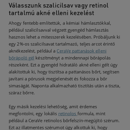
Válasszunk szalicilsav vagy retinol
tartalmú akné elleni kezelést
Ahogy fentebb említettük, a kémiai hámlasztókkal,
például szalicilsavval végzett gyengéd hámlasztás
hasznos lehet a mitesszerek kezelésében. Próbáljunk ki
egy 2%-os szalicilsavat tartalmazó, teljes arcot érintő
aknékezelést, például a
CeraVe pattanások elleni
bőrápoló gél
készítményt a mindennapi bőrápolás
részeként. Ezt a gyengéd hidratáló akné elleni gélt úgy
alakítottuk ki, hogy tisztítsa a pattanásos bőrt, segítsen
javítani a pórusok megjelenését és fokozza a bőr
simaságát. Naponta alkalmazható tisztítás után a tiszta,
száraz bőrre.
Egy másik kezelési lehetőség, amit érdemes
megfontolni, egy lokális
retinolos
formula, mint
például a CeraVe retinolos bőrfelszín-megújító szérum.
Ezt az illatmentes szérumot úgy alkottuk ki, hogy