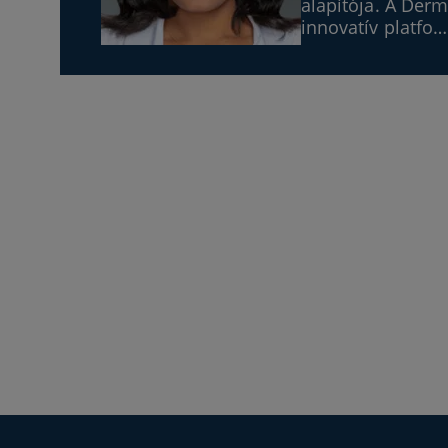
alapítója. A Der
innovatív platfo…