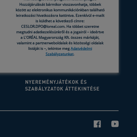
Hozzájárulását bármikor visszavonhatja, többek
között az elektronikus kommunikációnkban található
SÜTIK BEÁLLÍTÁSA
leiratkozási hivatkozásra kattintva. Ezenkívül e-mailt
is küldhet a következő címre:
CESLOR.DPO@loreal.com. Ha többet szeretne
FELHASZNÁLÓI TARTALOM
megtudni adatkezelésünkről és a jogairól – ideértve
ENGEDÉLYEZÉSI FELTÉTELEI
a L'ORÉAL Magyarország Kft. összes márkáját,
valamint a partnerweboldalak és közösségi oldalak
listáját is –, tekintse meg
Adatvédelmi
EK
GYIK
Szabályzatunkat
.
FELHASZNÁLÁSI FELTÉTELEK
NYEREMÉNYJÁTÉKOK ÉS
SZABÁLYZATOK ÁTTEKINTÉSE