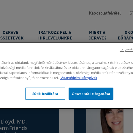
Kapcsolatfelvétel
G
CERAVE
IRATKOZZ FEL A
MIÉRT A
OKO
SSZETEVŐK
HÍRLEVELÜNKRE
CERAVE?
BŐRÁP
Folytatá
ők
ználunk az oldalunk megfelelő működésének biztosításához, a tartalmak és hirdetések 
 közösségi média funkciók felkínálásához és az oldalunk látogatottságának elemzéséhe
attal kapcsolatos információkat is megosztunk a közösségi média területén tevékenyke
szolgáltatásokat nyújtó partnereinkkel.
Adatvédelmi irányelvek
Woolery-Lloyd,
Sütik beállítása
Összes süti elfogadása
Lloyd, MD,
DermFriends