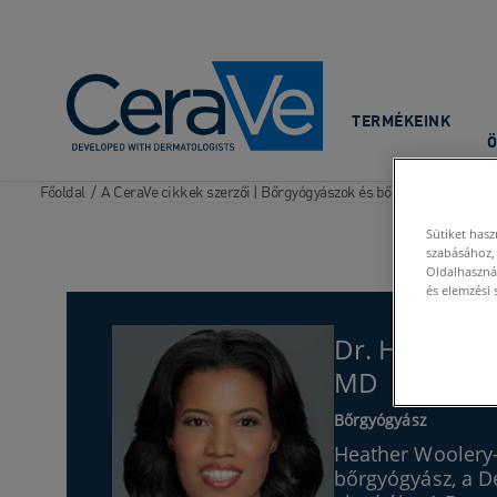
Main Navigation
TERMÉKEINK
Ö
Főoldal
/
A CeraVe cikkek szerzői | Bőrgyógyászok és bőrápolási szakért
Sütiket has
szabásához,
Oldalhasznál
és elemzési 
Dr. Heather 
MD
Bőrgyógyász
Heather Woolery-
bőrgyógyász, a 