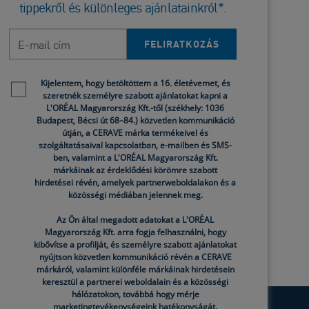
tippekről és különleges ajánlatainkról*.
Alabamában található
Bőrgyógyászati…
E-mail cím
FELIRATKOZÁS
Newsletter policy
Kijelentem, hogy betöltöttem a 16. életévemet, és
szeretnék személyre szabott ajánlatokat kapni a
L'ORÉAL Magyarország Kft.-től (székhely: 1036
Budapest, Bécsi út 68–84.) közvetlen kommunikáció
útján, a CERAVE márka termékeivel és
szolgáltatásaival kapcsolatban, e-mailben és SMS-
ben, valamint a L'ORÉAL Magyarország Kft.
márkáinak az érdeklődési körömre szabott
hirdetései révén, amelyek partnerweboldalakon és a
közösségi médiában jelennek meg.
Az Ön által megadott adatokat a L'ORÉAL
Magyarország Kft. arra fogja felhasználni, hogy
kibővítse a profilját, és személyre szabott ajánlatokat
nyújtson közvetlen kommunikáció révén a CERAVE
márkáról, valamint különféle márkáinak hirdetésein
keresztül a partnerei weboldalain és a közösségi
hálózatokon, továbbá hogy mérje
marketingtevékenységeink hatékonyságát.