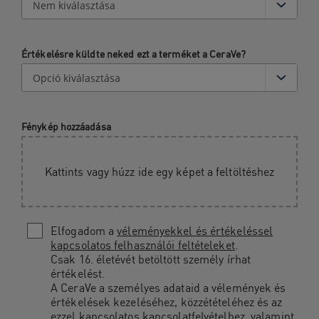
Értékelésre küldte neked ezt a terméket a CeraVe?
Fénykép hozzáadása
Kattints vagy húzz ide egy képet a feltöltéshez
Elfogadom a
véleményekkel és értékeléssel
kapcsolatos felhasználói feltételeket
.
Csak 16. életévét betöltött személy írhat
értékelést.
A CeraVe a személyes adataid a vélemények és
értékelések kezeléséhez, közzétételéhez és az
ezzel kapcsolatos kapcsolatfelvételhez, valamint