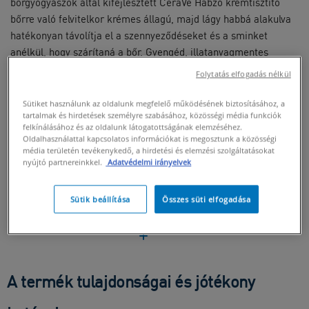
bőrgyógyászok által kifejlesztett CeraVe Habzó krémtisztító
bőrre való felvitelkor krémes állagú, majd lágy habbá alakulva
hatékonyan távolítja el a szennyeződéseket és a sminket
anélkül, hogy szárítaná a bőr. Gyengéd, illatanyagmentes
formulája három alapvető fontosságú ceramidot, aminosavat
Folytatás elfogadás nélkül
és hialuronsavat tartalmaz, amelyek segítenek megtartani a
bőr nedvességtartalmát, valamint természetes védőrétegének
Sütiket használunk az oldalunk megfelelő működésének biztosításához, a
tartalmak és hirdetések személyre szabásához, közösségi média funkciók
egyensúlyát.
felkínálásához és az oldalunk látogatottságának elemzéséhez.
Oldalhasználattal kapcsolatos információkat is megosztunk a közösségi
média területén tevékenykedő, a hirdetési és elemzési szolgáltatásokat
ÖSSZETEVŐK
nyújtó partnereinkkel.
Adatvédelmi irányelvek
JÓTÉKONY HATÁSOK
HOGYAN KELL HASZNÁLNI
Sütik beállítása
Összes süti elfogadása
BIZTONSÁGI ÁLLÍTÁS
A termék tulajdonságai és jótékony