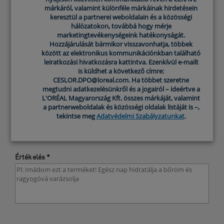
használták vagy megvásárolták az adott
márkáról, valamint különféle márkáinak hirdetésein
márkáról, valamint különféle márkáinak hirdetésein
termékeket.
keresztül a partnerei weboldalain és a közösségi
keresztül a partnerei weboldalain és a közösségi
hálózatokon, továbbá hogy mérje
hálózatokon, továbbá hogy mérje
OSZD MEG A VÉLEMÉNYED
marketingtevékenységeink hatékonyságát.
marketingtevékenységeink hatékonyságát.
Hozzájárulását bármikor visszavonhatja, többek
Hozzájárulását bármikor visszavonhatja, többek
kötelező mezők
között az elektronikus kommunikációnkban található
között az elektronikus kommunikációnkban található
leiratkozási hivatkozásra kattintva. Ezenkívül e-mailt
leiratkozási hivatkozásra kattintva. Ezenkívül e-mailt
is küldhet a következő címre:
is küldhet a következő címre:
Értékeld a terméket
CESLOR.DPO@loreal.com. Ha többet szeretne
CESLOR.DPO@loreal.com. Ha többet szeretne
megtudni adatkezelésünkről és a jogairól – ideértve a
megtudni adatkezelésünkről és a jogairól – ideértve a
L'ORÉAL Magyarország Kft. összes márkáját, valamint
L'ORÉAL Magyarország Kft. összes márkáját, valamint
a partnerweboldalak és közösségi oldalak listáját is –,
a partnerweboldalak és közösségi oldalak listáját is –,
Értékelés címe
*
tekintse meg
tekintse meg
Adatvédelmi Szabályzatunkat
Adatvédelmi Szabályzatunkat
.
.
Értékelés
*