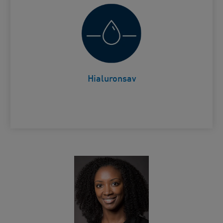
Segít megőrizni a bőr természetes
Card Frontside
hidratációját
Hialuronsav