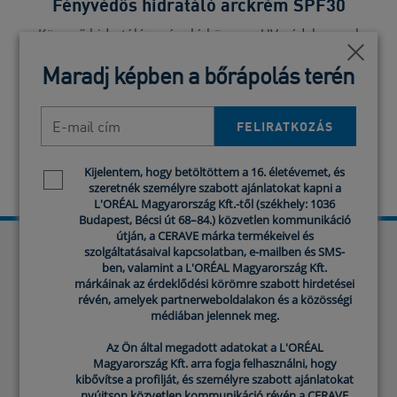
Fényvédős hidratáló arckrém SPF30
Könnyű hidratáló arcápoló közepes UV-védelemmel
Tápl
minden napra.
bezár
bezár
Maradj képben a bőrápolás terén
Maradj képben a bőrápolás terén
4.9
(15)
E-mail cím
E-mail cím
FELIRATKOZÁS
FELIRATKOZÁS
Kijelentem, hogy betöltöttem a 16. életévemet, és
Kijelentem, hogy betöltöttem a 16. életévemet, és
Newsletter policy
Newsletter policy
szeretnék személyre szabott ajánlatokat kapni a
szeretnék személyre szabott ajánlatokat kapni a
L'ORÉAL Magyarország Kft.-től (székhely: 1036
L'ORÉAL Magyarország Kft.-től (székhely: 1036
Budapest, Bécsi út 68–84.) közvetlen kommunikáció
Budapest, Bécsi út 68–84.) közvetlen kommunikáció
útján, a CERAVE márka termékeivel és
útján, a CERAVE márka termékeivel és
szolgáltatásaival kapcsolatban, e-mailben és SMS-
szolgáltatásaival kapcsolatban, e-mailben és SMS-
Nem ellenőrzött vélemény
ben, valamint a L'ORÉAL Magyarország Kft.
ben, valamint a L'ORÉAL Magyarország Kft.
márkáinak az érdeklődési körömre szabott hirdetései
márkáinak az érdeklődési körömre szabott hirdetései
révén, amelyek partnerweboldalakon és a közösségi
révén, amelyek partnerweboldalakon és a közösségi
Weboldalunkon vélemények olvashatók
médiában jelennek meg.
médiában jelennek meg.
termékeinkről. Az ilyen vélemények hitelességét
azonban nem garantáljuk, azaz a weboldalunkon
Az Ön által megadott adatokat a L'ORÉAL
Az Ön által megadott adatokat a L'ORÉAL
megjelenő véleményeket nem ellenőrizzük, és nem
Magyarország Kft. arra fogja felhasználni, hogy
Magyarország Kft. arra fogja felhasználni, hogy
tudjuk garantálni, hogy a fogyasztói vélemények
kibővítse a profilját, és személyre szabott ajánlatokat
kibővítse a profilját, és személyre szabott ajánlatokat
olyan fogyasztóktól származnak, akik valóban
nyújtson közvetlen kommunikáció révén a CERAVE
nyújtson közvetlen kommunikáció révén a CERAVE