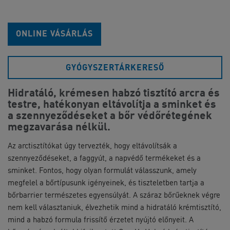
ONLINE VÁSÁRLÁS
GYÓGYSZERTÁRKERESŐ
Hidratáló, krémesen habzó tisztító arcra és
testre, hatékonyan eltávolítja a sminket és
a szennyeződéseket a bőr védőrétegének
megzavarása nélkül.
Az arctisztítókat úgy tervezték, hogy eltávolítsák a
szennyeződéseket, a faggyút, a napvédő termékeket és a
sminket. Fontos, hogy olyan formulát válasszunk, amely
megfelel a bőrtípusunk igényeinek, és tiszteletben tartja a
bőrbarrier természetes egyensúlyát. A száraz bőrűeknek végre
nem kell választaniuk, élvezhetik mind a hidratáló krémtisztító,
mind a habzó formula frissítő érzetet nyújtó előnyeit. A