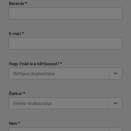
Becenév
*
E-mail
*
Hogy írnád le a bőrtípusod?
*
Életkor
*
Nem
*