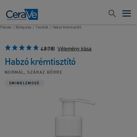
Main Navigation
Keresés
open sea
open 
Főoldal
/
Bőrápolás
/
Tisztítók
/
Habzó krémtisztító
4.8
(18)
Vélemény írása​
Habzó krémtisztító
NORMÁL, SZÁRAZ BŐRRE
SMINKLEMOSÓ